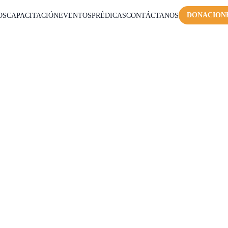
DONACION
OS
CAPACITACIÓN
EVENTOS
PRÉDICAS
CONTÁCTANOS
OS