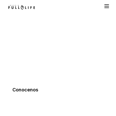
IGLESIA
FULL LIFE
Orden y propósito para tu vida.
Conocenos
Nuestros horarios
Todos los domingos a las