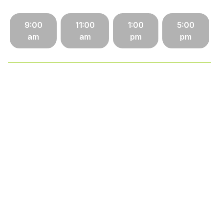
9:00
11:00
1:00
5:00
am
am
pm
pm
6411 Taft St, Hollywood, FL 33024